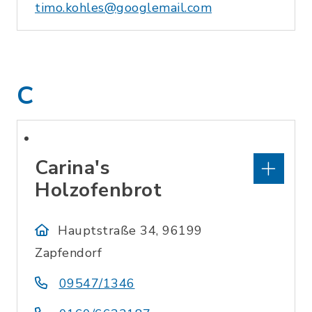
timo.kohles@googlemail.com
C
Carina's
Holzofenbrot
Hauptstraße 34, 96199
Zapfendorf
09547/1346