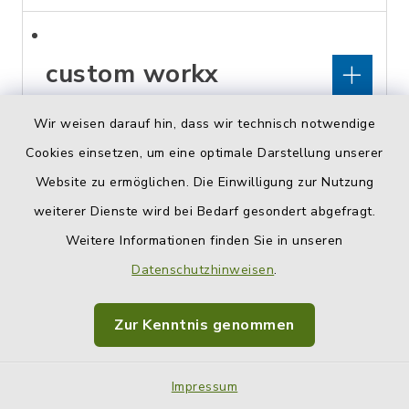
custom workx
Wir weisen darauf hin, dass wir technisch notwendige
Oberleiterbacher Straße 19,
Cookies einsetzen, um eine optimale Darstellung unserer
96199 Zapfendorf
Website zu ermöglichen. Die Einwilligung zur Nutzung
0177/4638256
weiterer Dienste wird bei Bedarf gesondert abgefragt.
custom-workx@gmx.de
Weitere Informationen finden Sie in unseren
Datenschutzhinweisen
.
cut and more by
Zur Kenntnis genommen
gerda
Impressum