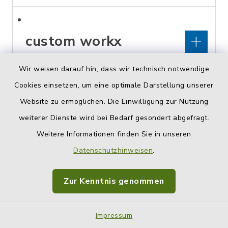
custom workx
Wir weisen darauf hin, dass wir technisch notwendige
Oberleiterbacher Straße 19,
Cookies einsetzen, um eine optimale Darstellung unserer
96199 Zapfendorf
Website zu ermöglichen. Die Einwilligung zur Nutzung
0177/4638256
weiterer Dienste wird bei Bedarf gesondert abgefragt.
custom-workx@gmx.de
Weitere Informationen finden Sie in unseren
Datenschutzhinweisen
.
cut and more by
Zur Kenntnis genommen
gerda
Impressum