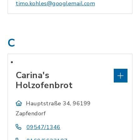
timo.kohles@googlemail.com
C
Carina's
Holzofenbrot
Hauptstraße 34, 96199
Zapfendorf
09547/1346