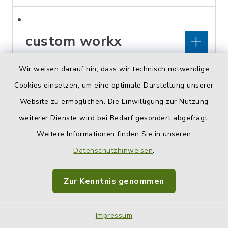
custom workx
Wir weisen darauf hin, dass wir technisch notwendige
Oberleiterbacher Straße 19,
Cookies einsetzen, um eine optimale Darstellung unserer
96199 Zapfendorf
Website zu ermöglichen. Die Einwilligung zur Nutzung
0177/4638256
weiterer Dienste wird bei Bedarf gesondert abgefragt.
custom-workx@gmx.de
Weitere Informationen finden Sie in unseren
Datenschutzhinweisen
.
cut and more by
Zur Kenntnis genommen
gerda
Impressum