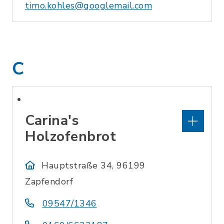
timo.kohles@googlemail.com
C
Carina's
Holzofenbrot
Hauptstraße 34, 96199
Zapfendorf
09547/1346