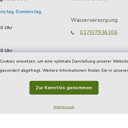
enstag, Donnerstag,
Wasserversorgung
00 Uhr
0170/7936106
00 Uhr
Abwasserbeseitigung
Cookies einsetzen, um eine optimale Darstellung unserer Website
tzlich:
0160/3051302
 gesondert abgefragt. Weitere Informationen finden Sie in unser
.00 Uhr
uch außerhalb dieser
Zur Kenntnis genommen
 Sie da. Vereinbaren Sie
n persönlichen
Impressum
termin.