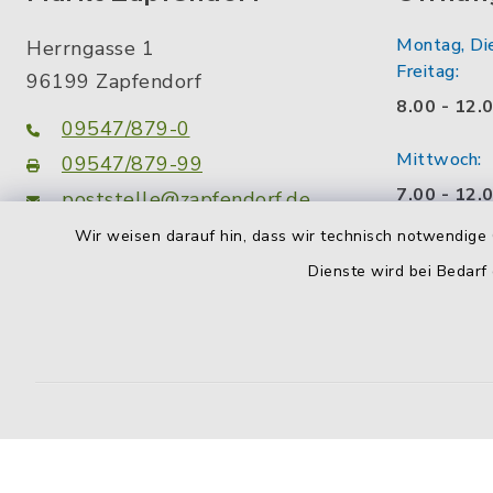
Montag, Di
Herrngasse 1
Freitag:
96199 Zapfendorf
8.00 - 12.
09547/879-0
Mittwoch:
09547/879-99
7.00 - 12.
poststelle@zapfendorf.de
Wir weisen darauf hin, dass wir technisch notwendige 
Montag zusä
facebook
instagram
Dienste wird bei Bedarf
14.00 - 18
Wir sind a
Zeiten für
gerne eine
Gesprächs