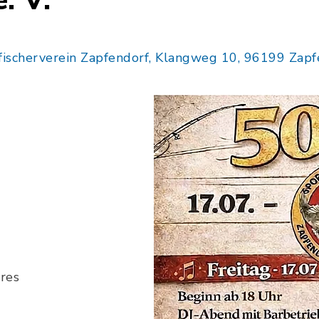
. V.
fischerverein Zapfendorf, Klangweg 10, 96199 Zapf
res