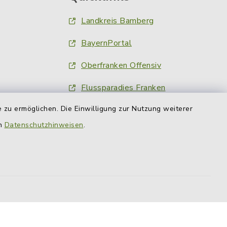
Landkreis Bamberg
BayernPortal
Oberfranken Offensiv
Flussparadies Franken
 zu ermöglichen. Die Einwilligung zur Nutzung weiterer
Obermain Jura
en
Datenschutzhinweisen
.
Nachrichten am Ort
Fränkischer Tag
inFranken.de
Obermain-Tagblatt