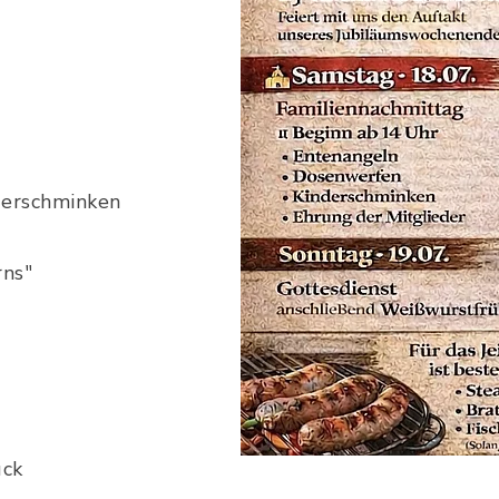
derschminken
rns"
ück