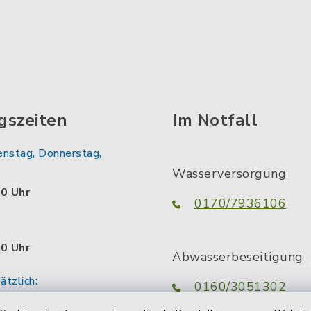
gszeiten
Im Notfall
enstag, Donnerstag,
Wasserversorgung
00 Uhr
0170/7936106
00 Uhr
Abwasserbeseitigung
tzlich:
0160/3051302
.00 Uhr