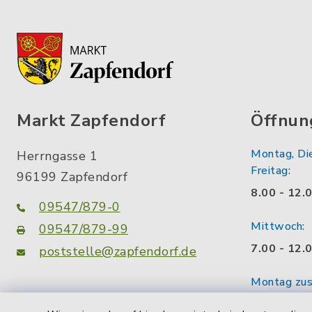
Markt Zapfendorf
Öffnun
Montag, Di
Herrngasse 1
Freitag:
96199 Zapfendorf
8.00 - 12.
09547/879-0
Mittwoch:
09547/879-99
7.00 - 12.
poststelle@zapfendorf.de
Montag zusä
facebook
instagram
14.00 - 18