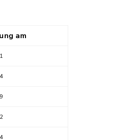
ung am
21
14
79
02
04