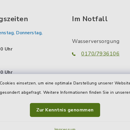
gszeiten
Im Notfall
enstag, Donnerstag,
Wasserversorgung
00 Uhr
0170/7936106
00 Uhr
Abwasserbeseitigung
Cookies einsetzen, um eine optimale Darstellung unserer Website
tzlich:
0160/3051302
 gesondert abgefragt. Weitere Informationen finden Sie in unser
.00 Uhr
uch außerhalb dieser
Zur Kenntnis genommen
 Sie da. Vereinbaren Sie
n persönlichen
Impressum