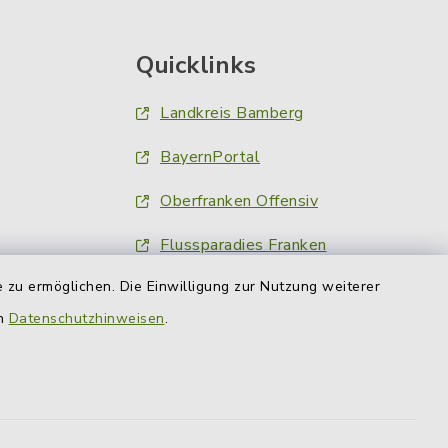
Quicklinks
Landkreis Bamberg
BayernPortal
Oberfranken Offensiv
Flussparadies Franken
 zu ermöglichen. Die Einwilligung zur Nutzung weiterer
Obermain Jura
en
Datenschutzhinweisen
.
Nachrichten am Ort
Fränkischer Tag
inFranken.de