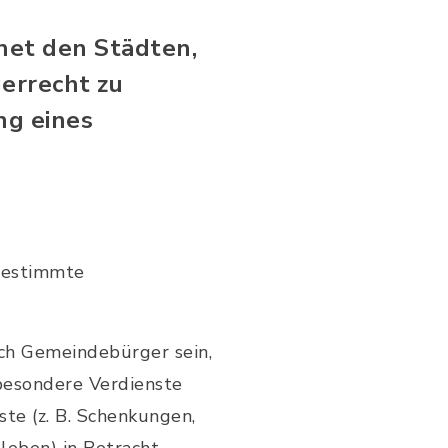
net den Städten,
errecht zu
ng eines
bestimmte
ch Gemeindebürger sein,
 besondere Verdienste
te (z. B. Schenkungen,