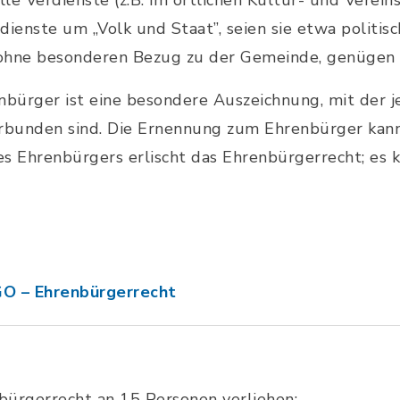
lle Verdienste (z.B. im örtlichen Kultur- und Verein
enste um „Volk und Staat”, seien sie etwa politisch
, ohne besonderen Bezug zu der Gemeinde, genügen 
bürger ist eine besondere Auszeichnung, mit der 
erbunden sind. Die Ernennung zum Ehrenbürger kann
s Ehrenbürgers erlischt das Ehrenbürgerrecht; es k
GO – Ehrenbürgerrecht
bürgerrecht an 15 Personen verliehen: