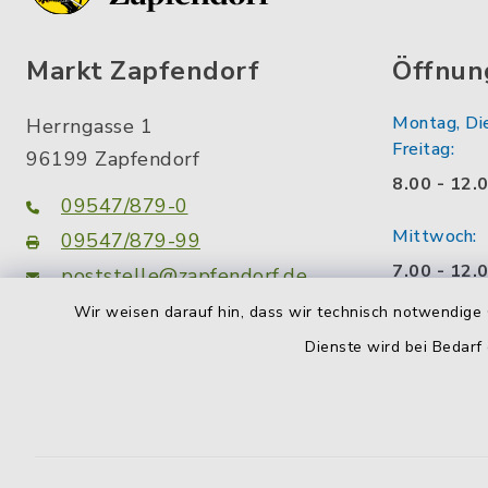
Markt Zapfendorf
Öffnun
Montag, Di
Herrngasse 1
Freitag:
96199 Zapfendorf
8.00 - 12.
09547/879-0
Mittwoch:
09547/879-99
7.00 - 12.
poststelle@zapfendorf.de
Wir weisen darauf hin, dass wir technisch notwendige 
Montag zusä
facebook
instagram
Dienste wird bei Bedarf
14.00 - 18
Wir sind a
Zeiten für
gerne eine