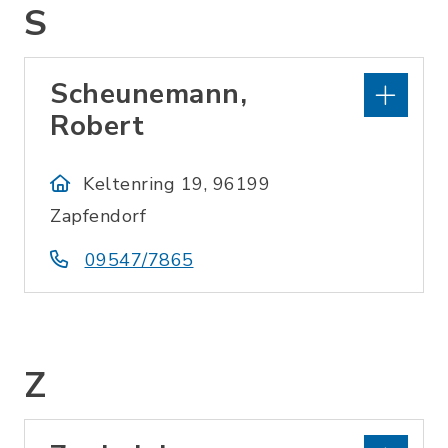
S
Scheunemann,
Robert
Keltenring 19, 96199
Zapfendorf
09547/7865
Z