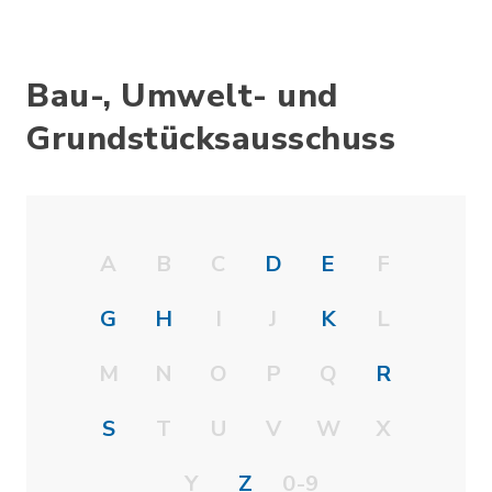
Bau-, Umwelt- und
Grundstücksausschuss
A
B
C
D
E
F
G
H
I
J
K
L
M
N
O
P
Q
R
S
T
U
V
W
X
Y
Z
0-9