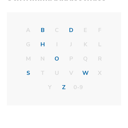
A
B
C
D
E
F
G
H
I
J
K
L
M
N
O
P
Q
R
S
T
U
V
W
X
Y
Z
0-9