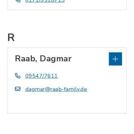
0171/9318715
R
Raab, Dagmar
09547/7611
dagmar@raab-family.de