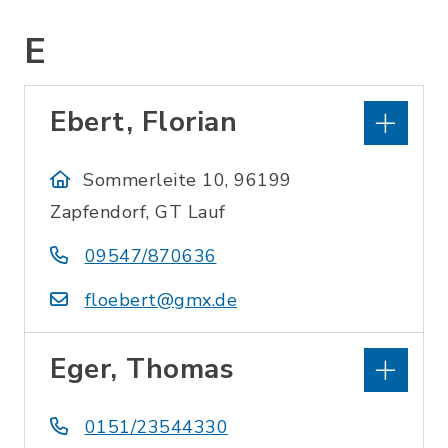
E
Ebert, Florian
Sommerleite 10, 96199
Zapfendorf, GT Lauf
09547/870636
floebert@gmx.de
Eger, Thomas
0151/23544330