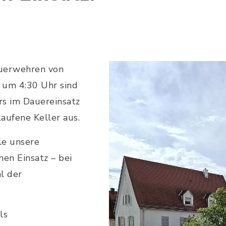
euerwehren von
 um 4:30 Uhr sind
rs im Dauereinsatz
aufene Keller aus.
lle unsere
en Einsatz – bei
l der
ls