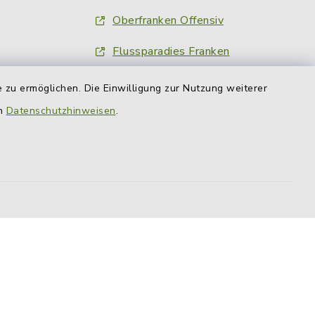
Oberfranken Offensiv
Flussparadies Franken
Obermain Jura
 zu ermöglichen. Die Einwilligung zur Nutzung weiterer
en
Datenschutzhinweisen
.
Nachrichten am Ort
Fränkischer Tag
inFranken.de
Obermain-Tagblatt