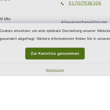
0170/7936106
00 Uhr
Abwasserbeseitigung
tzlich:
Cookies einsetzen, um eine optimale Darstellung unserer Website
0160/3051302
.00 Uhr
 gesondert abgefragt. Weitere Informationen finden Sie in unser
uch außerhalb dieser
Zur Kenntnis genommen
 Sie da. Vereinbaren Sie
n persönlichen
termin.
Impressum
Impressum
Sitemap
Cookie-Einstellungen