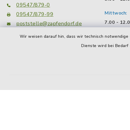
09547/879-0
Mittwoch:
09547/879-99
7.00 - 12.
poststelle@zapfendorf.de
Montag zusä
Wir weisen darauf hin, dass wir technisch notwendige 
facebook
instagram
14.00 - 18
Dienste wird bei Bedarf
Wir sind a
Zeiten für
gerne eine
Gesprächs
Kontakt
Barrierefreiheit
Datenschutz