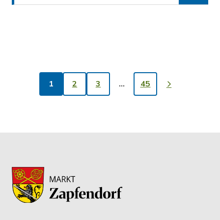
1
2
3
…
45