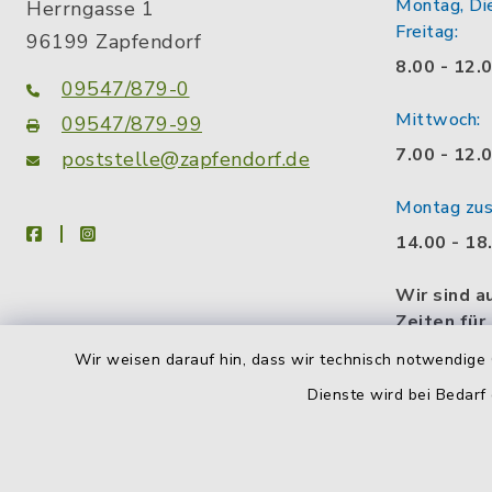
Montag, Di
Herrngasse 1
Freitag:
96199 Zapfendorf
8.00 - 12.
09547/879-0
Mittwoch:
09547/879-99
7.00 - 12.
poststelle@zapfendorf.de
Montag zusä
facebook
instagram
14.00 - 18
Wir sind a
Zeiten für
gerne eine
Wir weisen darauf hin, dass wir technisch notwendige 
Gesprächs
Dienste wird bei Bedarf