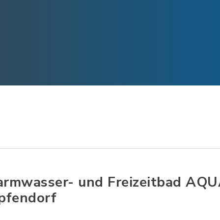
rmwasser- und Freizeitbad AQ
pfendorf