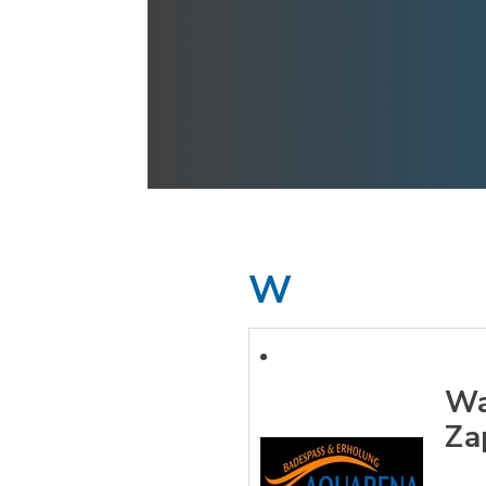
W
Wa
Za