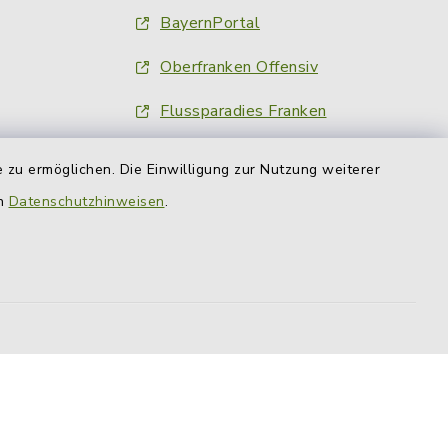
BayernPortal
Oberfranken Offensiv
Flussparadies Franken
Obermain Jura
 zu ermöglichen. Die Einwilligung zur Nutzung weiterer
Nachrichten am Ort
en
Datenschutzhinweisen
.
Fränkischer Tag
inFranken.de
Obermain-Tagblatt