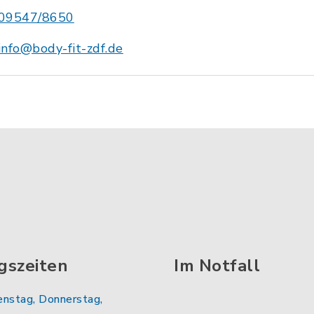
09547/8650
info@body-fit-zdf.de
gszeiten
Im Notfall
enstag, Donnerstag,