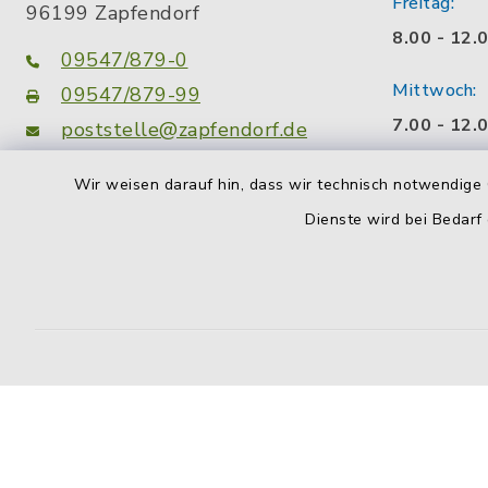
Freitag:
96199 Zapfendorf
8.00 - 12.
09547/879-0
Mittwoch:
09547/879-99
7.00 - 12.
poststelle@zapfendorf.de
Montag zusä
Wir weisen darauf hin, dass wir technisch notwendige 
facebook
instagram
14.00 - 18
Dienste wird bei Bedarf
Wir sind a
Zeiten für
gerne eine
Gesprächs