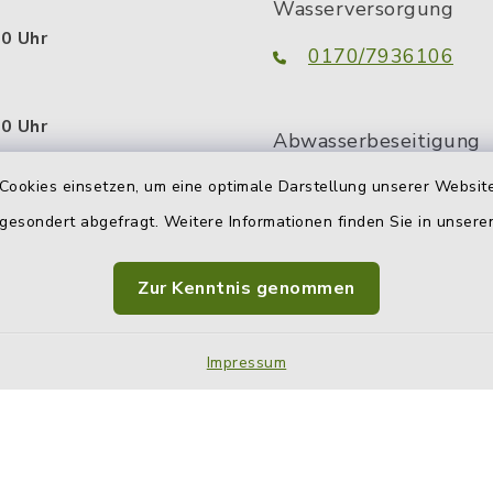
Wasserversorgung
00 Uhr
0170/7936106
00 Uhr
Abwasserbeseitigung
tzlich:
0160/3051302
Cookies einsetzen, um eine optimale Darstellung unserer Website
.00 Uhr
 gesondert abgefragt. Weitere Informationen finden Sie in unser
uch außerhalb dieser
Zur Kenntnis genommen
 Sie da. Vereinbaren Sie
n persönlichen
termin.
Impressum