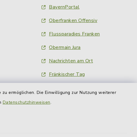
BayernPortal
Oberfranken Offensiv
Flussparadies Franken
Obermain Jura
Nachrichten am Ort
Fränkischer Tag
inFranken.de
 zu ermöglichen. Die Einwilligung zur Nutzung weiterer
Obermain-Tagblatt
en
Datenschutzhinweisen
.