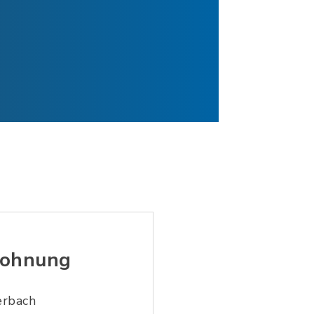
nwohnung
erbach