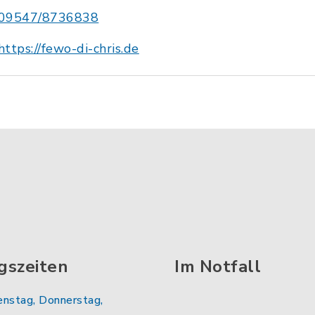
09547/8736838
https://fewo-di-chris.de
gszeiten
Im Notfall
enstag, Donnerstag,