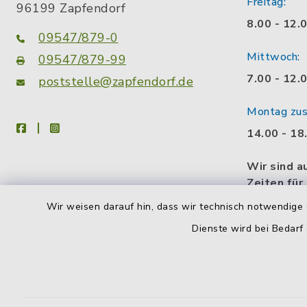
Freitag:
96199 Zapfendorf
8.00 - 12.
09547/879-0
Mittwoch:
09547/879-99
7.00 - 12.
poststelle@zapfendorf.de
Montag zusä
facebook
instagram
14.00 - 18
Wir sind a
Zeiten für
gerne eine
Wir weisen darauf hin, dass wir technisch notwendige 
Gesprächs
Dienste wird bei Bedarf