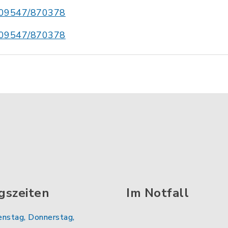
09547/870378
09547/870378
gszeiten
Im Notfall
enstag, Donnerstag,