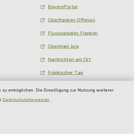
BayernPortal
Oberfranken Offensiv
Flussparadies Franken
Obermain Jura
Nachrichten am Ort
Fränkischer Tag
inFranken.de
 zu ermöglichen. Die Einwilligung zur Nutzung weiterer
Obermain-Tagblatt
en
Datenschutzhinweisen
.