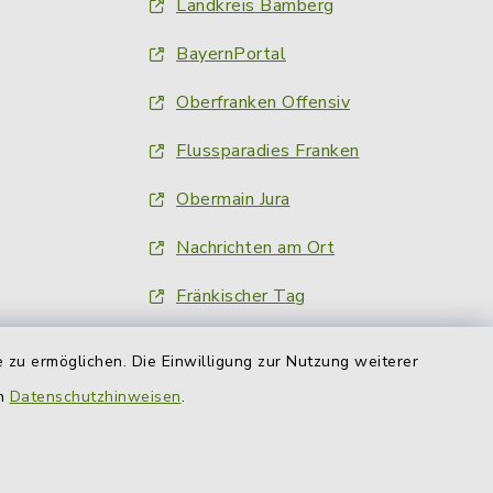
Landkreis Bamberg
BayernPortal
Oberfranken Offensiv
Flussparadies Franken
Obermain Jura
Nachrichten am Ort
Fränkischer Tag
inFranken.de
 zu ermöglichen. Die Einwilligung zur Nutzung weiterer
Obermain-Tagblatt
en
Datenschutzhinweisen
.