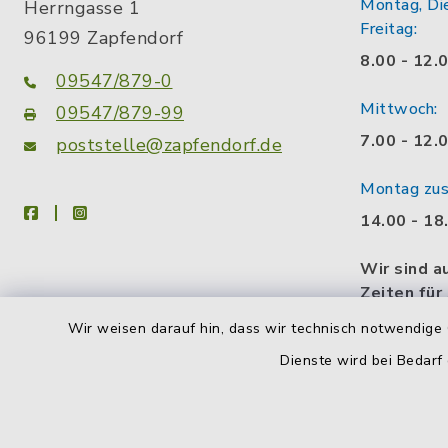
Montag, Di
Herrngasse 1
Freitag:
96199 Zapfendorf
8.00 - 12.
09547/879-0
Mittwoch:
09547/879-99
7.00 - 12.
poststelle@zapfendorf.de
Montag zusä
facebook
instagram
14.00 - 18
Wir sind a
Zeiten für
gerne eine
Wir weisen darauf hin, dass wir technisch notwendige 
Gesprächs
Dienste wird bei Bedarf