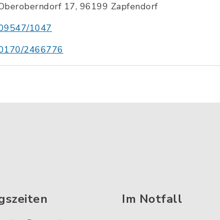
Oberoberndorf 17, 96199 Zapfendorf
09547/1047
0170/2466776
gszeiten
Im Notfall