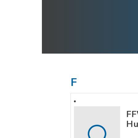
F
FF
Hu