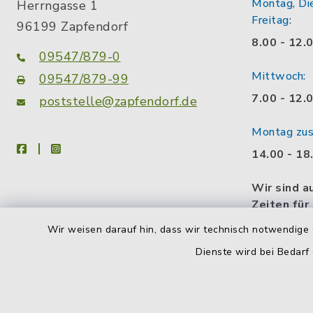
Montag, Di
Herrngasse 1
Freitag:
96199 Zapfendorf
8.00 - 12.
09547/879-0
Mittwoch:
09547/879-99
7.00 - 12.
poststelle@zapfendorf.de
Montag zusä
facebook
instagram
14.00 - 18
Wir sind a
Zeiten für
gerne eine
Wir weisen darauf hin, dass wir technisch notwendige 
Gesprächs
Dienste wird bei Bedarf