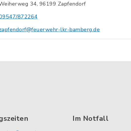
Weiherweg 34, 96199 Zapfendorf
09547/872264
zapfendorf@feuerwehr-lkr-bamberg.de
gszeiten
Im Notfall