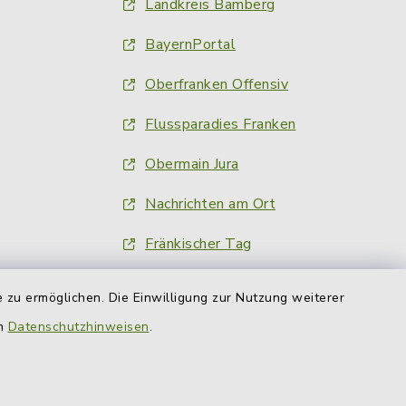
Landkreis Bamberg
BayernPortal
Oberfranken Offensiv
Flussparadies Franken
Obermain Jura
Nachrichten am Ort
Fränkischer Tag
inFranken.de
 zu ermöglichen. Die Einwilligung zur Nutzung weiterer
Obermain-Tagblatt
en
Datenschutzhinweisen
.