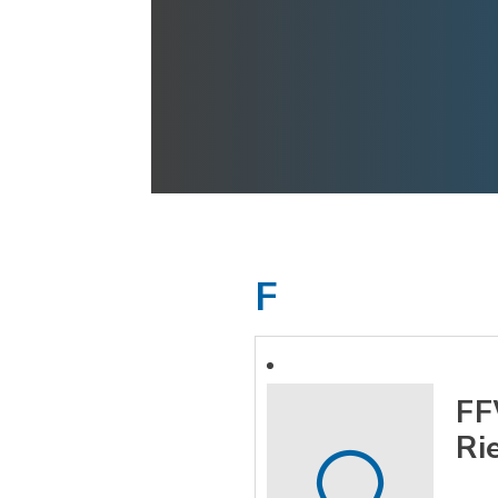
F
FF
Ri