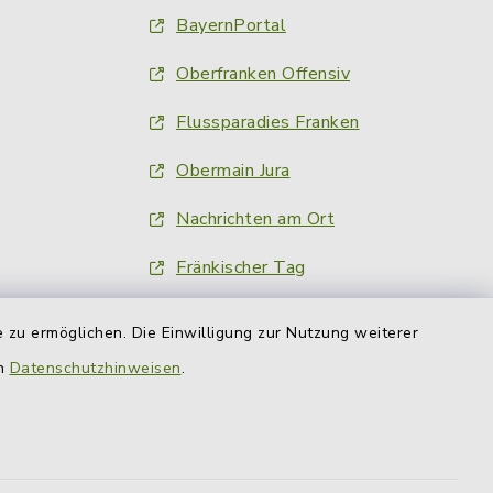
BayernPortal
Oberfranken Offensiv
Flussparadies Franken
Obermain Jura
Nachrichten am Ort
Fränkischer Tag
inFranken.de
 zu ermöglichen. Die Einwilligung zur Nutzung weiterer
Obermain-Tagblatt
en
Datenschutzhinweisen
.