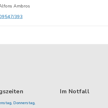
Alfons Ambros
09547/393
gszeiten
Im Notfall
enstag, Donnerstag,